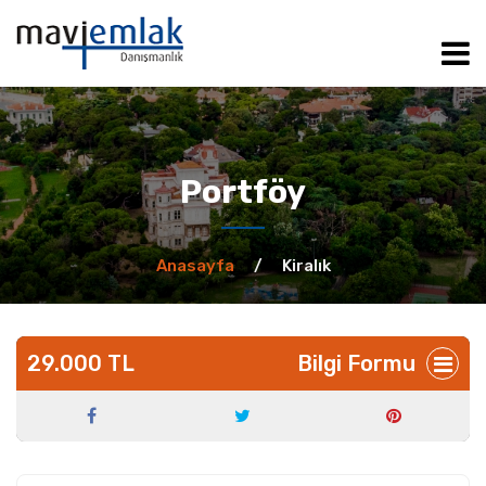
ANASAYFA
HAKKIMIZDA
Portföy
KİRALIK
Anasayfa
/
Kiralık
SATILIK
29.000 TL
Bilgi Formu
MÜŞTERİLERİMİZ
İLETİŞİM