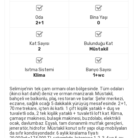
Oda
Bina Yaşı
2+1
0
Kat Sayısı
Bulunduğu Kat
2
Müstakil
Isıtma Sistemi
Banyo Sayısı
Klima
1+wc
Selimiye’nin tek çam ormanı olan bölgesinde.
Tüm odaları
(ikinci kat dahil) deniz ve orman manzaralı.
Müstakil,
bahçeli ve balkonlu, plaj, restoran ve barlar.
Şehir merkezi,
eczane, sağlık ocağı 5 dakikalık yürüyüş mesafesinde.
2+1,
70 metrekare, içten iki katlı.
1 çift kişilik yataklı + duş ve
tuvaletli oda, 2 tek kişilik yataklı + tuvaletli loft kat.
Klima,
çamaşır makinesi, bulaşık makinesi, buzdolabı, elektrikli
ocak, davlumbaz.
Eşyalı, tam donanımlı mutfak gereçleri,
jeneratör, hidrofor.
Müstakil konut sıfır yapı olup mobilyaları
da sıfır kondisyondadır.
6 aylık kiralama fiyatı