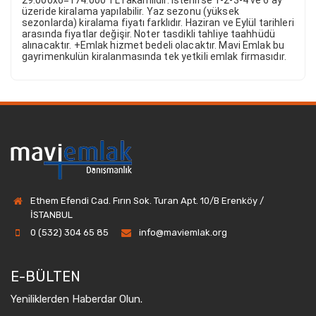
29.000x6=174.000 TL rakamlıdır.
İstenirse 1-2-3-4 ve 6 ay
üzeride kiralama yapılabilir.
Yaz sezonu (yüksek
sezonlarda) kiralama fiyatı farklıdır. Haziran ve Eylül tarihleri
arasında fiyatlar değişir.
Noter tasdikli tahliye taahhüdü
alınacaktır.
+Emlak hizmet bedeli olacaktır.
Mavi Emlak bu
gayrimenkulün kiralanmasında tek yetkili emlak firmasıdır.
Ethem Efendi Cad. Fırın Sok. Turan Apt. 10/B Erenköy /
İSTANBUL
0 (532) 304 65 85
info@maviemlak.org
E-BÜLTEN
Yeniliklerden Haberdar Olun.